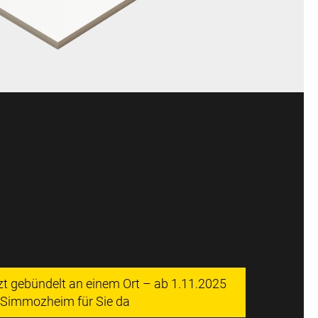
tzt gebündelt an einem Ort – ab 1.11.2025
n Simmozheim für Sie da