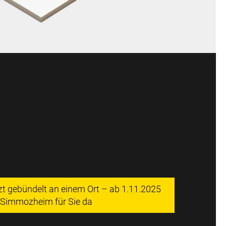
tzt gebündelt an einem Ort – ab 1.11.2025
n Simmozheim für Sie da