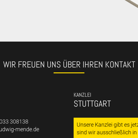
WIR FREUEN UNS ÜBER IHREN KONTAKT
KANZLEI
STUTTGART
7033 308138
Unsere Kanzlei gibt es je
ludwig-mende.de
sind wir ausschließlich i