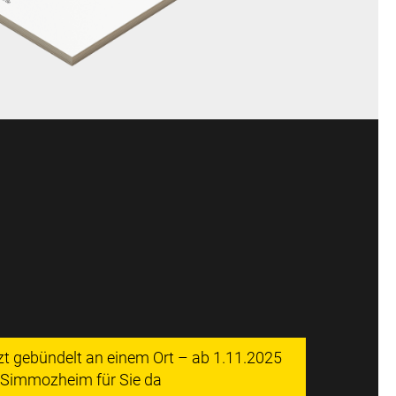
tzt gebündelt an einem Ort – ab 1.11.2025
n Simmozheim für Sie da