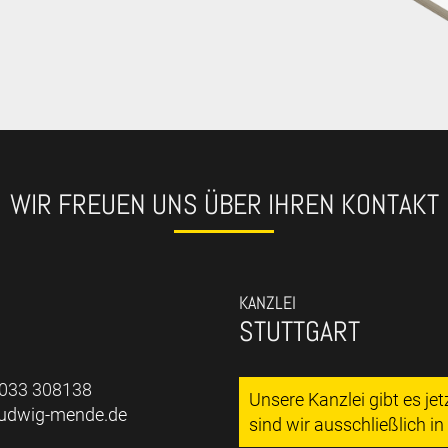
WIR FREUEN UNS ÜBER IHREN KONTAKT
KANZLEI
STUTTGART
7033 308138
Unsere Kanzlei gibt es je
ludwig-mende.de
sind wir ausschließlich i