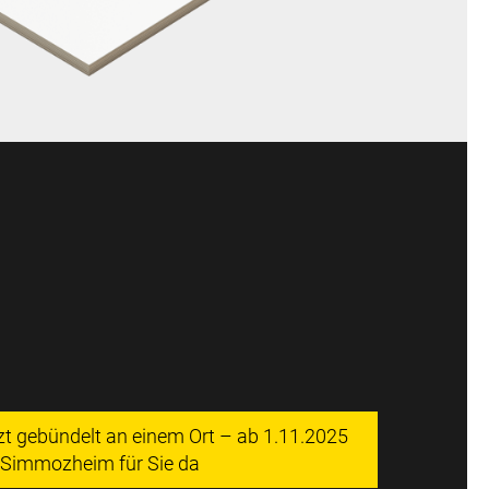
tzt gebündelt an einem Ort – ab 1.11.2025
n Simmozheim für Sie da