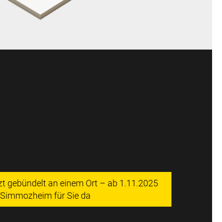
tzt gebündelt an einem Ort – ab 1.11.2025
n Simmozheim für Sie da