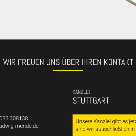
WIR FREUEN UNS ÜBER IHREN KONTAKT
KANZLEI
STUTTGART
7033 308138
Unsere Kanzlei gibt es je
ludwig-mende.de
sind wir ausschließlich i