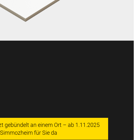
tzt gebündelt an einem Ort – ab 1.11.2025
n Simmozheim für Sie da