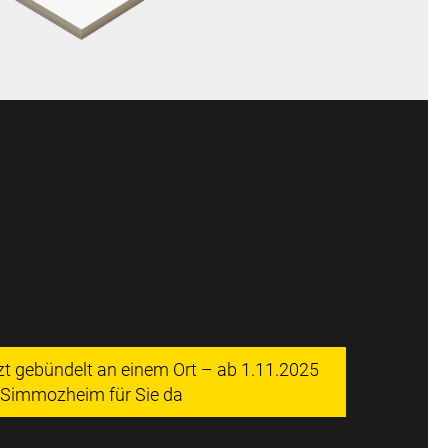
tzt gebündelt an einem Ort – ab 1.11.2025
n Simmozheim für Sie da