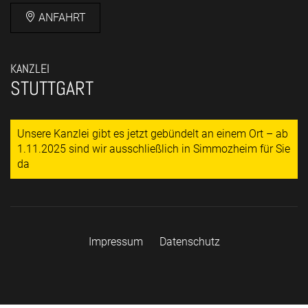
ANFAHRT
KANZLEI
STUTTGART
Unsere Kanzlei gibt es jetzt gebündelt an einem Ort – ab
1.11.2025 sind wir ausschließlich in Simmozheim für Sie
da
Impressum
Datenschutz