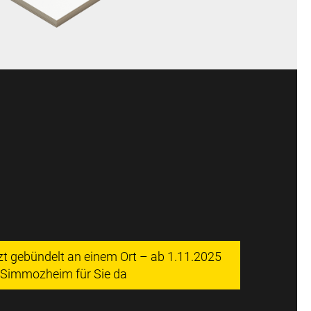
tzt gebündelt an einem Ort – ab 1.11.2025
n Simmozheim für Sie da