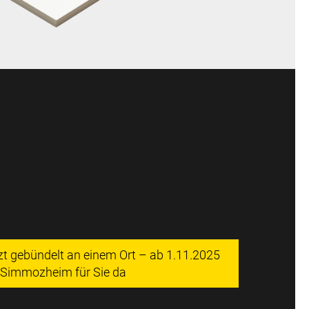
tzt gebündelt an einem Ort – ab 1.11.2025
n Simmozheim für Sie da