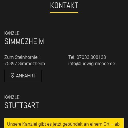
KONTAKT
KANZLEI
SIMMOZHEIM
Zum Steinhörnle 1
Tel. 07033 308138
75397 Simmozheim
info@ludwig-mende.de
ANFAHRT
KANZLEI
STUTTGART
Unsere Kanzlei gibt es jetzt gebündelt an einem Ort – ab