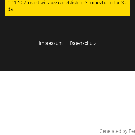
1.11.2025 sind wir ausschließlich in Simmozheim für Sie
da
Impressum
Datenschutz
Generated by
Fe