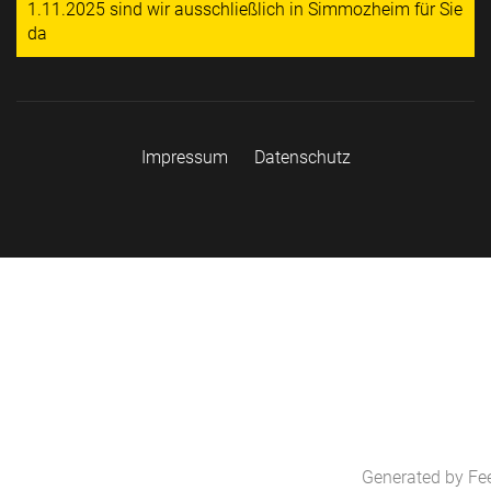
1.11.2025 sind wir ausschließlich in Simmozheim für Sie
da
Impressum
Datenschutz
Generated by
Fe