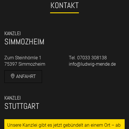
KONTAKT
KANZLEI
SIMMOZHEIM
Zum Steinhörnle 1
Tel. 07033 308138
75397 Simmozheim
info@ludwig-mende.de
ANFAHRT
KANZLEI
STUTTGART
Unsere Kanzlei gibt es jetzt gebündelt an einem Ort – ab