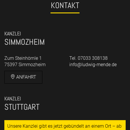
KONTAKT
KANZLEI
SIMMOZHEIM
Zum Steinhörnle 1
Tel. 07033 308138
75397 Simmozheim
info@ludwig-mende.de
ANFAHRT
KANZLEI
STUTTGART
Unsere Kanzlei gibt es jetzt gebündelt an einem Ort – ab