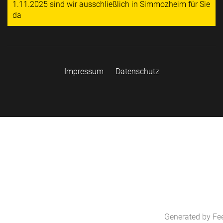
1.11.2025 sind wir ausschließlich in Simmozheim für Sie
da
Impressum
Datenschutz
Generated by
Fe