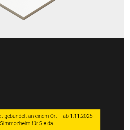
tzt gebündelt an einem Ort – ab 1.11.2025
n Simmozheim für Sie da