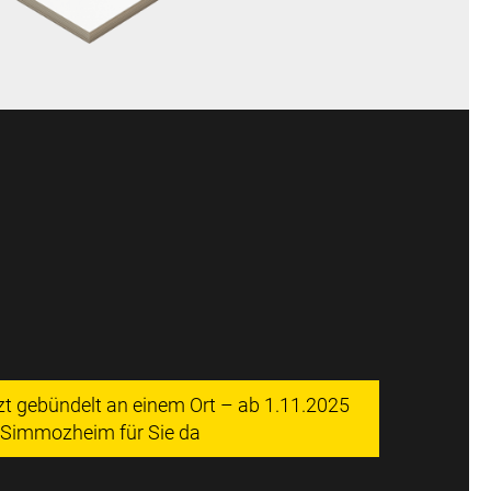
tzt gebündelt an einem Ort – ab 1.11.2025
n Simmozheim für Sie da