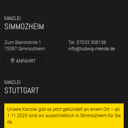
KANZLEI
SIMMOZHEIM
Zum Steinhörnle 1
Tel. 07033 308138
75397 Simmozheim
info@ludwig-mende.de
ANFAHRT
KANZLEI
STUTTGART
Unsere Kanzlei gibt es jetzt gebündelt an einem Ort – ab
1.11.2025 sind wir ausschließlich in Simmozheim für Sie
da