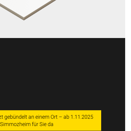
tzt gebündelt an einem Ort – ab 1.11.2025
n Simmozheim für Sie da