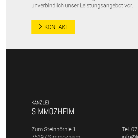
unverbindlich unser Leistungsangebot vor.
KONTAKT
KANZLEI
SIMMOZHEIM
Zum Steinhörnle 1
Tel. 0
75397 Simmozheim
info@