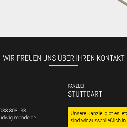
WIR FREUEN UNS ÜBER IHREN KONTAKT
KANZLEI
STUTTGART
7033 308138
Unsere Kanzlei gibt es je
ludwig-mende.de
sind wir ausschließlich i