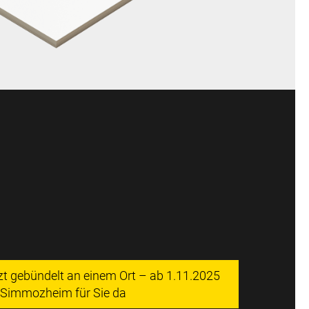
tzt gebündelt an einem Ort – ab 1.11.2025
n Simmozheim für Sie da