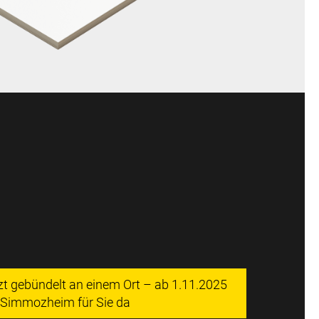
tzt gebündelt an einem Ort – ab 1.11.2025
n Simmozheim für Sie da