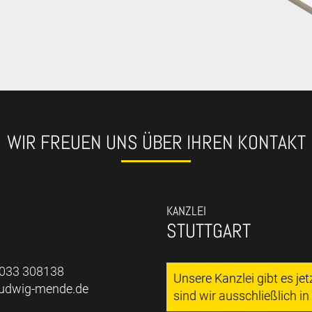
WIR FREUEN UNS ÜBER IHREN KONTAKT
KANZLEI
STUTTGART
7033 308138
Unsere Kanzlei gibt es je
ludwig-mende.de
sind wir ausschließlich i