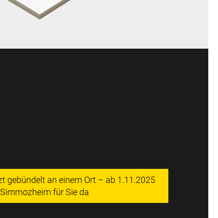
tzt gebündelt an einem Ort – ab 1.11.2025
n Simmozheim für Sie da