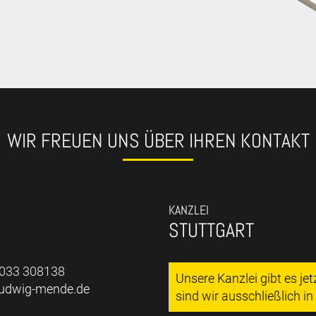
WIR FREUEN UNS ÜBER IHREN KONTAKT
KANZLEI
STUTTGART
7033 308138
Unsere Kanzlei gibt es je
ludwig-mende.de
sind wir ausschließlich i