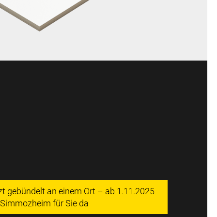
tzt gebündelt an einem Ort – ab 1.11.2025
n Simmozheim für Sie da