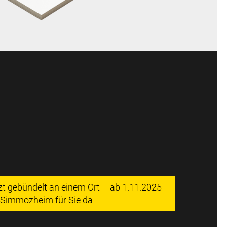
tzt gebündelt an einem Ort – ab 1.11.2025
n Simmozheim für Sie da