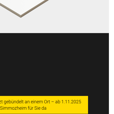
tzt gebündelt an einem Ort – ab 1.11.2025
n Simmozheim für Sie da