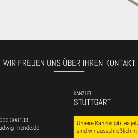
WIR FREUEN UNS ÜBER IHREN KONTAKT
KANZLEI
STUTTGART
7033 308138
Unsere Kanzlei gibt es je
ludwig-mende.de
sind wir ausschließlich i