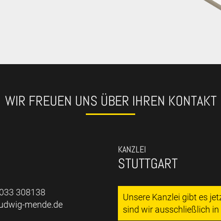
WIR FREUEN UNS ÜBER IHREN KONTAKT
KANZLEI
STUTTGART
7033 308138
Unsere Kanzlei gibt es je
ludwig-mende.de
sind wir ausschließlich i