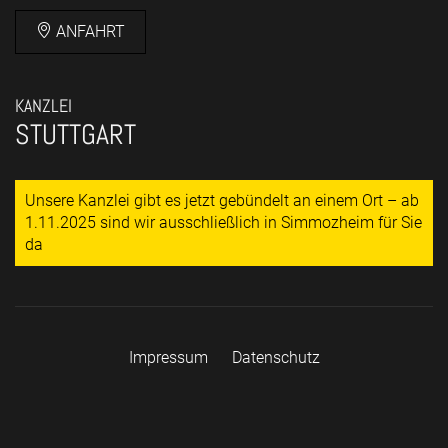
ANFAHRT
KANZLEI
STUTTGART
Unsere Kanzlei gibt es jetzt gebündelt an einem Ort – ab
1.11.2025 sind wir ausschließlich in Simmozheim für Sie
da
Impressum
Datenschutz